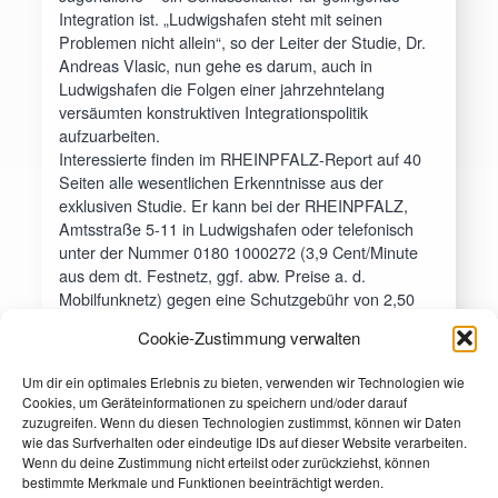
Integration ist. „Ludwigshafen steht mit seinen
Problemen nicht allein“, so der Leiter der Studie, Dr.
Andreas Vlasic, nun gehe es darum, auch in
Ludwigshafen die Folgen einer jahrzehntelang
versäumten konstruktiven Integrationspolitik
aufzuarbeiten.
Interessierte finden im RHEINPFALZ-Report auf 40
Seiten alle wesentlichen Erkenntnisse aus der
exklusiven Studie. Er kann bei der RHEINPFALZ,
Amtsstraße 5-11 in Ludwigshafen oder telefonisch
unter der Nummer 0180 1000272 (3,9 Cent/Minute
aus dem dt. Festnetz, ggf. abw. Preise a. d.
Mobilfunknetz) gegen eine Schutzgebühr von 2,50
Euro erworben werden.
Cookie-Zustimmung verwalten
Weitere Informationen zum Thema gibt Dr. Andreas
Vlašić (0621) 4459 333-0 (vlasic@mi-research.de)
Um dir ein optimales Erlebnis zu bieten, verwenden wir Technologien wie
Cookies, um Geräteinformationen zu speichern und/oder darauf
zuzugreifen. Wenn du diesen Technologien zustimmst, können wir Daten
wie das Surfverhalten oder eindeutige IDs auf dieser Website verarbeiten.
Wenn du deine Zustimmung nicht erteilst oder zurückziehst, können
bestimmte Merkmale und Funktionen beeinträchtigt werden.