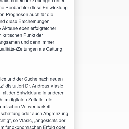
chäftsmodell der Zeitungen unter
che Beobachter diese Entwicklung
ven Prognosen auch für die
Sind diese Erscheinungen
Akteure eben erfolgreicher
 kritischen Punkt der
t langsamen und dann immer
alitäts-)Zeitungen als Gattung
rvice und der Suche nach neuen
“ diskutiert Dr. Andreas Vlasic
e mit der Entwicklung in anderen
 im digitalen Zeitalter die
nomischen Verwertbarkeit
inschaftung oder auch Abgrenzung
tig“, so Vlasic, „angesichts der
ium für ökonomischen Erfolg oder