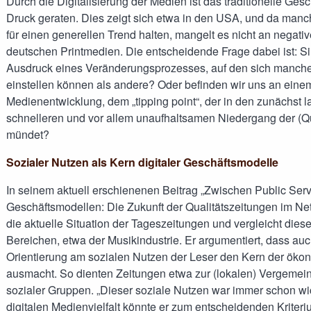
Durch die Digitalisierung der Medien ist das traditionelle Ges
Druck geraten. Dies zeigt sich etwa in den USA, und da man
für einen generellen Trend halten, mangelt es nicht an negati
deutschen Printmedien. Die entscheidende Frage dabei ist: 
Ausdruck eines Veränderungsprozesses, auf den sich manche 
einstellen können als andere? Oder befinden wir uns an einem
Medienentwicklung, dem „tipping point“, der in den zunächs
schnelleren und vor allem unaufhaltsamen Niedergang der (Qu
mündet?
Sozialer Nutzen als Kern digitaler Geschäftsmodelle
In seinem aktuell erschienenen Beitrag „Zwischen Public Se
Geschäftsmodellen: Die Zukunft der Qualitätszeitungen im Netz
die aktuelle Situation der Tageszeitungen und vergleicht dies
Bereichen, etwa der Musikindustrie. Er argumentiert, dass auch
Orientierung am sozialen Nutzen der Leser den Kern der öko
ausmacht. So dienten Zeitungen etwa zur (lokalen) Vergeme
sozialer Gruppen. „Dieser soziale Nutzen war immer schon wich
digitalen Medienvielfalt könnte er zum entscheidenden Kriter