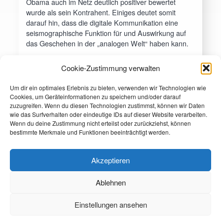
Obama auch im Netz deutlich positiver bewertet
wurde als sein Kontrahent. Einiges deutet somit
darauf hin, dass die digitale Kommunikation eine
seismographische Funktion für und Auswirkung auf
das Geschehen in der „analogen Welt“ haben kann.
Weitere Informationen zum Thema gibt Dr. Andreas
Cookie-Zustimmung verwalten
Vlašić (0621) 4459 333-0 (
vlasic@mi-
research.de
)
Um dir ein optimales Erlebnis zu bieten, verwenden wir Technologien wie
Cookies, um Geräteinformationen zu speichern und/oder darauf
zuzugreifen. Wenn du diesen Technologien zustimmst, können wir Daten
wie das Surfverhalten oder eindeutige IDs auf dieser Website verarbeiten.
Wenn du deine Zustimmung nicht erteilst oder zurückziehst, können
bestimmte Merkmale und Funktionen beeinträchtigt werden.
Akzeptieren
Ablehnen
Marktforschung
Medienforschung
Beratung
Referenzen
Über
Einstellungen ansehen
Publikationen
Kontakt
Impressum
Datenschutzerklärung
Cookie-Richtlinie (EU)