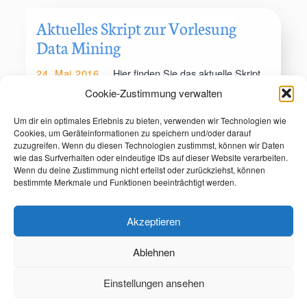
Aktuelles Skript zur Vorlesung
Data Mining
24. Mai 2016
Hier finden Sie das aktuelle Skript
(Version 1.1) zur Vorlesung Data Mining:
Cookie-Zustimmung verwalten
Vlasic – Data Mining 1+2_20160602
Um dir ein optimales Erlebnis zu bieten, verwenden wir Technologien wie
Cookies, um Geräteinformationen zu speichern und/oder darauf
zuzugreifen. Wenn du diesen Technologien zustimmst, können wir Daten
wie das Surfverhalten oder eindeutige IDs auf dieser Website verarbeiten.
Wenn du deine Zustimmung nicht erteilst oder zurückziehst, können
bestimmte Merkmale und Funktionen beeinträchtigt werden.
Akzeptieren
Ablehnen
Marktforschung
Medienforschung
Beratung
Referenzen
Über
Einstellungen ansehen
Publikationen
Kontakt
Impressum
Datenschutzerklärung
Cookie-Richtlinie (EU)